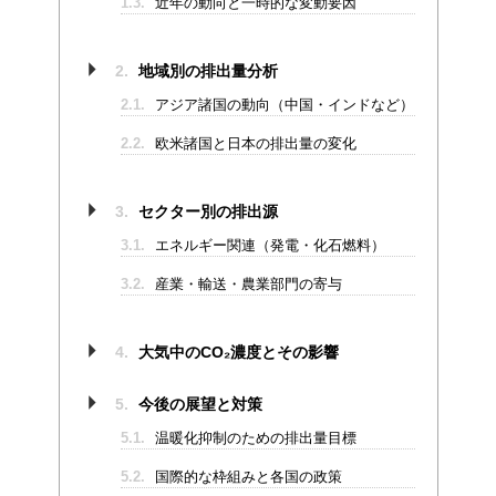
1.3.
近年の動向と一時的な変動要因
2.
地域別の排出量分析
2.1.
アジア諸国の動向（中国・インドなど）
2.2.
欧米諸国と日本の排出量の変化
3.
セクター別の排出源
3.1.
エネルギー関連（発電・化石燃料）
3.2.
産業・輸送・農業部門の寄与
4.
大気中のCO₂濃度とその影響
5.
今後の展望と対策
5.1.
温暖化抑制のための排出量目標
5.2.
国際的な枠組みと各国の政策