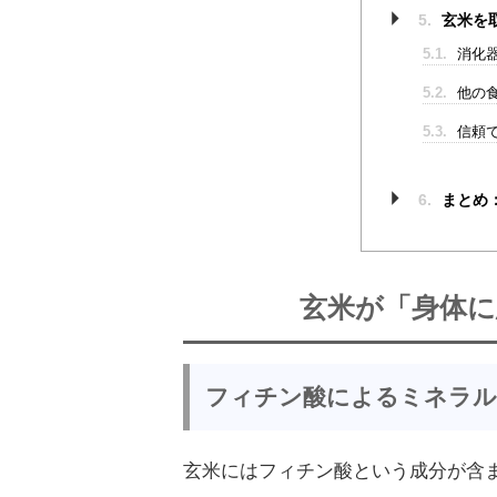
5.
玄米を
5.1.
消化
5.2.
他の
5.3.
信頼
6.
まとめ
玄米が「身体
フィチン酸によるミネラル
玄米にはフィチン酸という成分が含