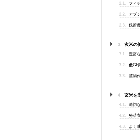
2.1.
フィ
2.2.
アブ
2.3.
残留
3.
玄米の
3.1.
豊富
3.2.
低GI
3.3.
整腸
4.
玄米を
4.1.
適切
4.2.
発芽
4.3.
よく