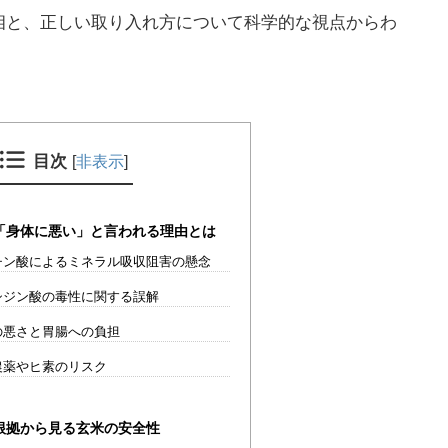
相と、正しい取り入れ方について科学的な視点からわ
目次
[
非表示
]
「身体に悪い」と言われる理由とは
ン酸によるミネラル吸収阻害の懸念
シジン酸の毒性に関する誤解
の悪さと胃腸への負担
農薬やヒ素のリスク
根拠から見る玄米の安全性