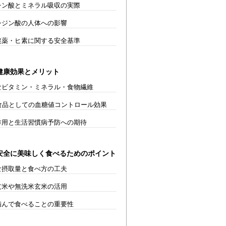
チン酸とミネラル吸収の実際
シジン酸の人体への影響
農薬・ヒ素に関する安全基準
健康効果とメリット
なビタミン・ミネラル・食物繊維
食品としての血糖値コントロール効果
作用と生活習慣病予防への期待
安全に美味しく食べるためのポイント
な摂取量と食べ方の工夫
玄米や無洗米玄米の活用
噛んで食べることの重要性